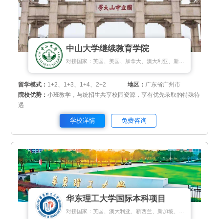
中山大学继续教育学院
对接国家：英国、美国、加拿大、澳大利亚、新加坡、新西兰、马来西亚
留学模式：
1+2、1+3、1+4、2+2
地区：
广东省广州市
院校优势：
小班教学，与统招生共享校园资源，享有优先录取的特殊待
遇
学校详情
免费咨询
华东理工大学国际本科项目
对接国家：英国、澳大利亚、新西兰、新加坡、马来西亚