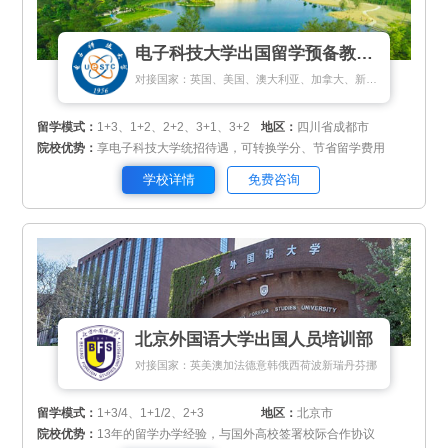
电子科技大学出国留学预备教育中心
对接国家：英国、美国、澳大利亚、加拿大、新加坡、马来西亚、新西兰、匈牙利
留学模式：
1+3、1+2、2+2、3+1、3+2
地区：
四川省成都市
院校优势：
享电子科技大学统招待遇，可转换学分、节省留学费用
学校详情
免费咨询
北京外国语大学出国人员培训部
对接国家：英美澳加法德意韩俄西荷波新瑞丹芬挪
留学模式：
1+3/4、1+1/2、2+3
地区：
北京市
院校优势：
13年的留学办学经验，与国外高校签署校际合作协议