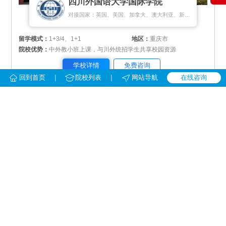
四川外国语大学国际学院
对接国家：英国、美国、加拿大、澳大利亚、新西兰、新加坡、荷兰、马来西亚
留学模式：
1+3/4、1+1
地区：
重庆市
院校优势：
中外教小班上课，与川外统招学生共享校园资源
学校详情
免费咨询
|
|
回到首页
院校列表
网站导航
在线咨询
华中师范大学留学预科
对接国家：英国、美国、加拿大、澳大利亚、新加坡、新西兰、马来西亚、韩国
留学模式：
1+3、1+4
地区：
湖北省武汉市
院校优势：
对接百所国外大学，可学分转换、节省留学费用
学校详情
免费咨询