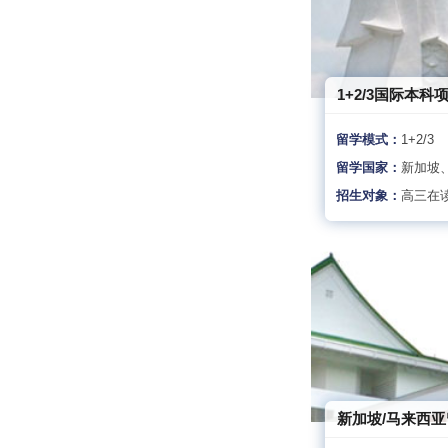
1+2/3国际本科
留学模式：
1+2/3
留学国家：
新加坡
招生对象：
高三在
新加坡/马来西