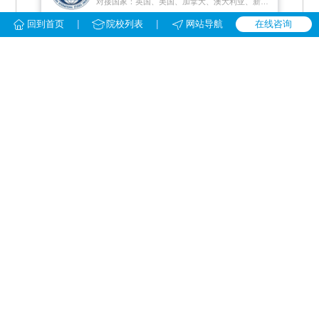
对接国家：英国、美国、加拿大、澳大利亚、新西兰、新加坡、荷兰、马来西亚
|
|
回到首页
院校列表
网站导航
在线咨询
留学模式：
1+3/4、1+1
地区：
重庆市
院校优势：
中外教小班上课，与川外统招学生共享校园资源
学校详情
免费咨询
华中师范大学留学预科
对接国家：英国、美国、加拿大、澳大利亚、新加坡、新西兰、马来西亚、韩国
留学模式：
1+3、1+4
地区：
湖北省武汉市
院校优势：
对接百所国外大学，可学分转换、节省留学费用
学校详情
免费咨询