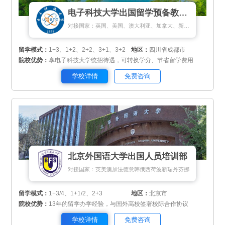
电子科技大学出国留学预备教育中心
对接国家：英国、美国、澳大利亚、加拿大、新加坡、马来西亚、新西兰、匈牙利
留学模式：
1+3、1+2、2+2、3+1、3+2
地区：
四川省成都市
院校优势：
享电子科技大学统招待遇，可转换学分、节省留学费用
学校详情
免费咨询
北京外国语大学出国人员培训部
对接国家：英美澳加法德意韩俄西荷波新瑞丹芬挪
留学模式：
1+3/4、1+1/2、2+3
地区：
北京市
院校优势：
13年的留学办学经验，与国外高校签署校际合作协议
学校详情
免费咨询