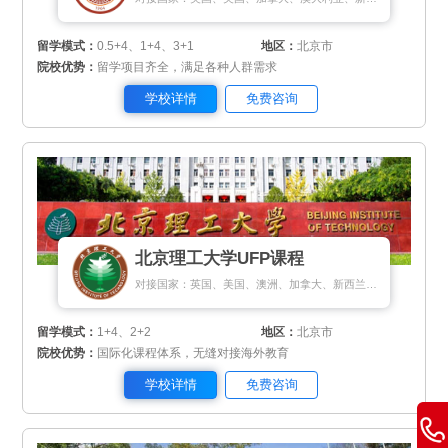
留学模式：
0.5+4、1+4、3+1
地区：
北京市
院校优势：
留学项目齐全，满足各种人群需求
学校详情
免费咨询
北京理工大学UFP课程
对接国家：英国、美国、澳洲、加拿大、新西兰、爱尔兰、马来西亚、新加坡、瑞士、瑞典、芬兰、丹麦、荷兰、匈牙利、希腊、塞浦路斯
留学模式：
1+4、2+2
地区：
北京市
院校优势：
国际化课程体系，无缝对接海外教育
学校详情
免费咨询