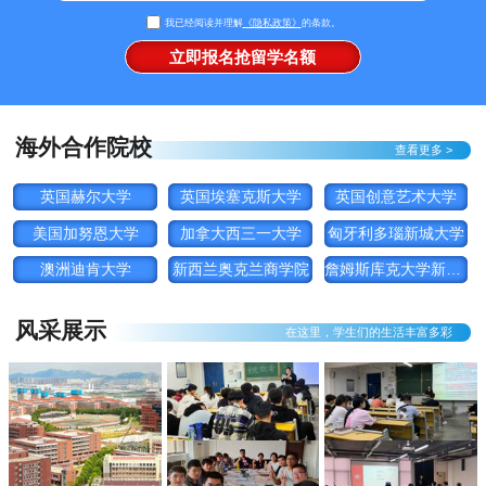
我已经阅读并理解
《隐私政策》
的条款。
海外合作院校
查看更多 >
英国赫尔大学
英国埃塞克斯大学
英国创意艺术大学
美国加努恩大学
加拿大西三一大学
匈牙利多瑙新城大学
澳洲迪肯大学
新西兰奥克兰商学院
詹姆斯库克大学新加坡
风采展示
在这里，学生们的生活丰富多彩