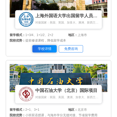
上海外国语大学出国留学人员培训部
对接国家：美国、英国、加拿大、澳洲、新西兰、日本、马来西亚、新加坡、匈牙利、荷兰、瑞典、丹麦
留学模式：
1+3/4、1+1/2、2+2
地区：
上海市
院校优势：
提前修读课程，降低留学成本
学校详情
免费咨询
中国石油大学（北京）国际项目
对接国家：英国、美国、澳洲、加拿大、新西兰、新加坡、匈牙利
留学模式：
2+1、3+1
地区：
北京市
院校优势：
小班双语授课，与海外学分无缝对接、节省留学费用