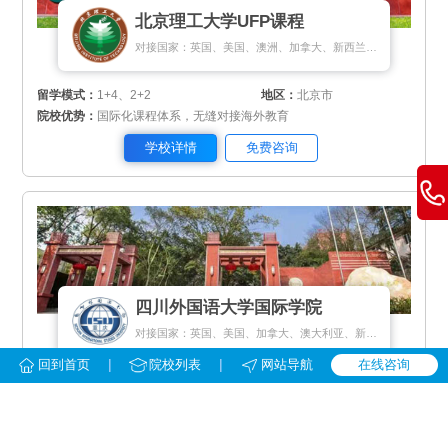
北京理工大学UFP课程
对接国家：英国、美国、澳洲、加拿大、新西兰、爱尔兰、马来西亚、新加坡、瑞士、瑞典、芬兰、丹麦、荷兰、匈牙利、希腊、塞浦路斯
留学模式：
1+4、2+2
地区：
北京市
院校优势：
国际化课程体系，无缝对接海外教育
学校详情
免费咨询
四川外国语大学国际学院
对接国家：英国、美国、加拿大、澳大利亚、新西兰、新加坡、荷兰、马来西亚
|
|
回到首页
院校列表
网站导航
在线咨询
留学模式：
1+3/4、1+1
地区：
重庆市
院校优势：
中外教小班上课，与川外统招学生共享校园资源
学校详情
免费咨询