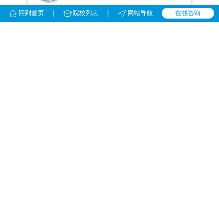
|
|
回到首页
院校列表
网站导航
在线咨询
留学模式：
1+3/4、1+1
地区：
重庆市
院校优势：
中外教小班上课，与川外统招学生共享校园资源
学校详情
免费咨询
华中师范大学留学预科
对接国家：英国、美国、加拿大、澳大利亚、新加坡、新西兰、马来西亚、韩国
留学模式：
1+3、1+4
地区：
湖北省武汉市
院校优势：
对接百所国外大学，可学分转换、节省留学费用
学校详情
免费咨询