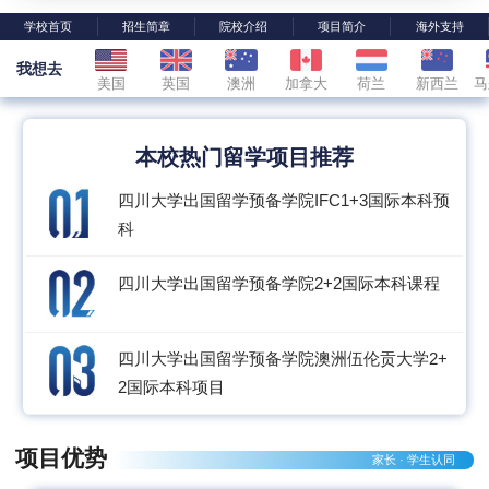
学校首页
招生简章
院校介绍
项目简介
海外支持
我想去
美国
英国
澳洲
加拿大
荷兰
新西兰
马
本校热门留学项目推荐
四川大学出国留学预备学院IFC1+3国际本科预
科
四川大学出国留学预备学院2+2国际本科课程
四川大学出国留学预备学院澳洲伍伦贡大学2+
2国际本科项目
项目优势
家长 · 学生认同