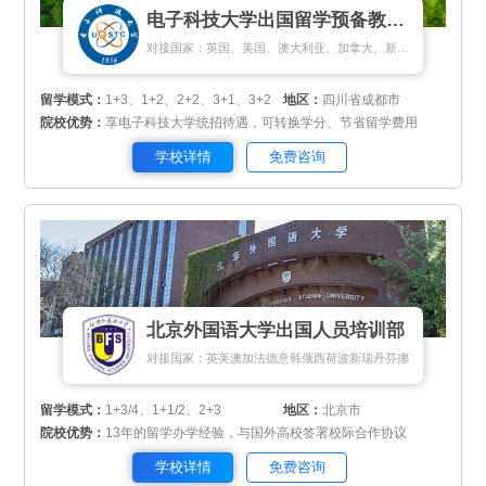
电子科技大学出国留学预备教育中心
对接国家：英国、美国、澳大利亚、加拿大、新加坡、马来西亚、新西兰、匈牙利
留学模式：
1+3、1+2、2+2、3+1、3+2
地区：
四川省成都市
院校优势：
享电子科技大学统招待遇，可转换学分、节省留学费用
学校详情
免费咨询
北京外国语大学出国人员培训部
对接国家：英美澳加法德意韩俄西荷波新瑞丹芬挪
留学模式：
1+3/4、1+1/2、2+3
地区：
北京市
院校优势：
13年的留学办学经验，与国外高校签署校际合作协议
学校详情
免费咨询