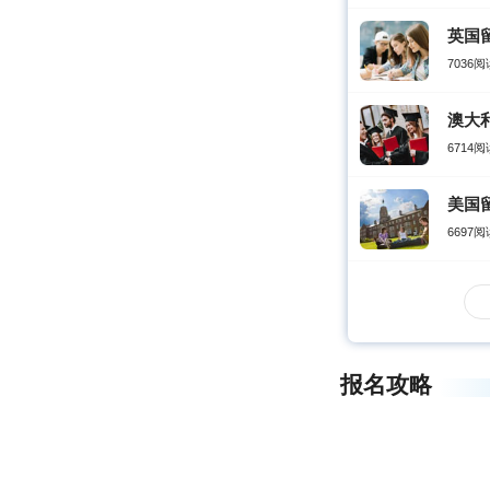
英国
7036阅
澳大
6714阅
美国
6697阅
报名攻略