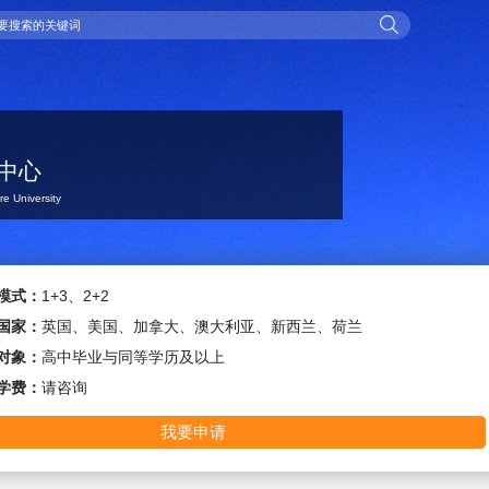
中心
e University
模式：
1+3、2+2
国家：
英国、美国、加拿大、澳大利亚、新西兰、荷兰
对象：
高中毕业与同等学历及以上
学费：
请咨询
我要申请